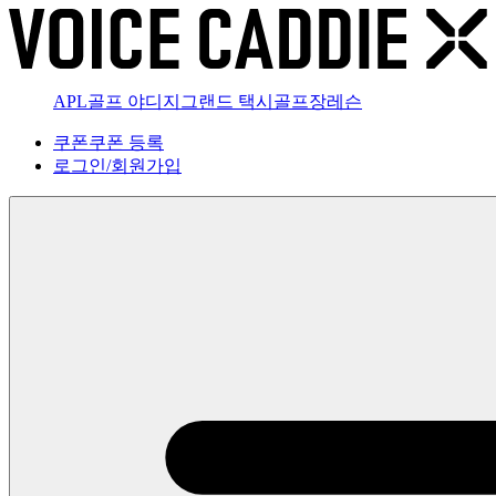
APL골프 야디지
그랜드 택시
골프장
레슨
쿠폰
쿠폰 등록
로그인
/
회원가입