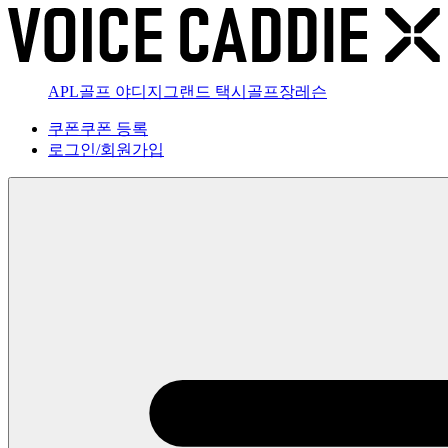
APL골프 야디지
그랜드 택시
골프장
레슨
쿠폰
쿠폰 등록
로그인
/
회원가입