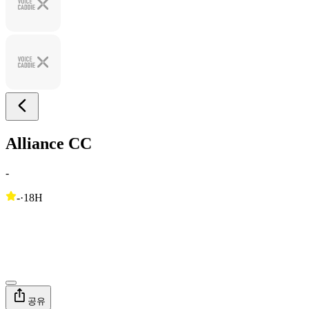
Alliance CC
-
-
·
18H
공유