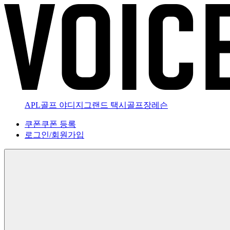
APL골프 야디지
그랜드 택시
골프장
레슨
쿠폰
쿠폰 등록
로그인
/
회원가입