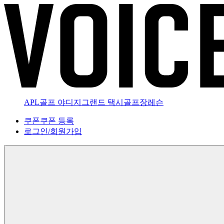
APL골프 야디지
그랜드 택시
골프장
레슨
쿠폰
쿠폰 등록
로그인
/
회원가입