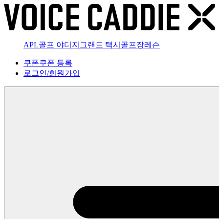
APL골프 야디지
그랜드 택시
골프장
레슨
쿠폰
쿠폰 등록
로그인
/
회원가입