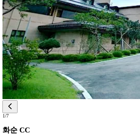
1
/
7
화순 CC