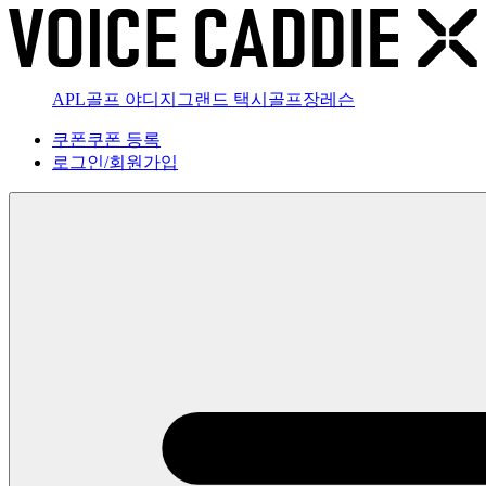
APL골프 야디지
그랜드 택시
골프장
레슨
쿠폰
쿠폰 등록
로그인
/
회원가입