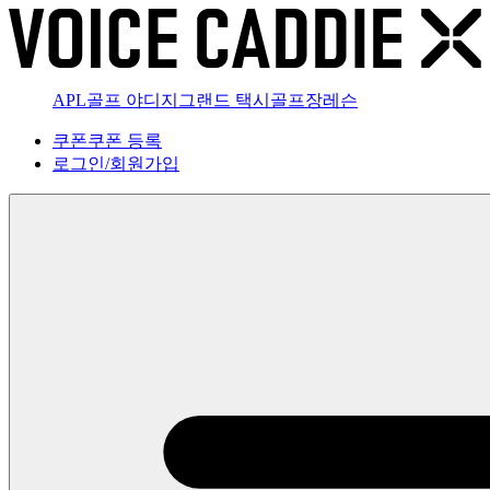
APL골프 야디지
그랜드 택시
골프장
레슨
쿠폰
쿠폰 등록
로그인
/
회원가입